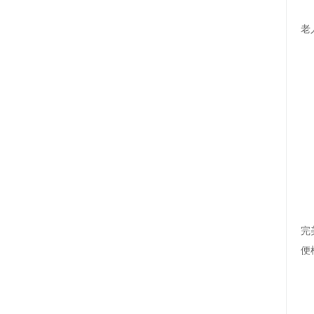
老
完
便