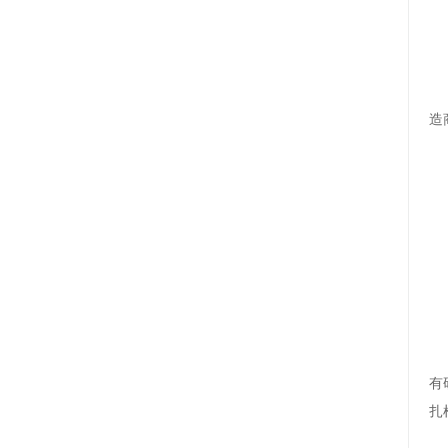
造
有
扎