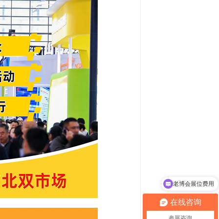
老博会展位费用
老博会参观登记
在线咨询
参展咨询