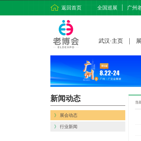
返回首页
全国巡展
广州
武汉·主页
新闻动态
当
》
展会动态
》
行业新闻