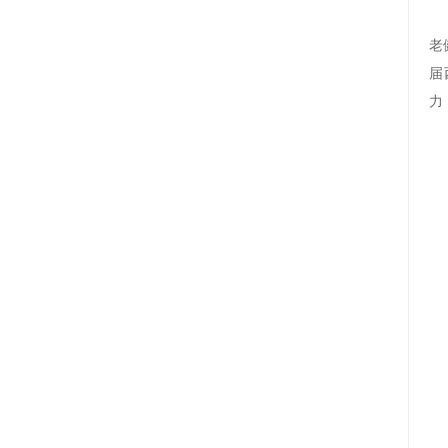
老
届
力