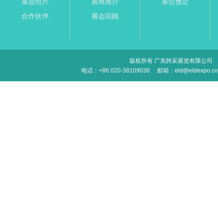
展会照片
展商推介
展位预定
合作伙伴
展会回顾
版权所有 广东跨采展览有限公司
电话：+86 020-38109036
邮箱：eld@eldexpo.c