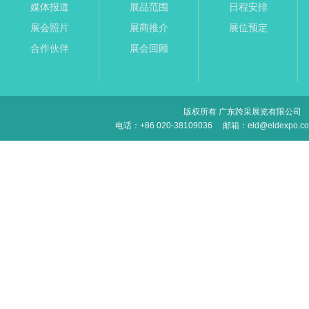
媒体报道
展品范围
日程安排
展会照片
展商推介
展位预定
合作伙伴
展会回顾
版权所有 广东跨采展览有限公司
电话：+86 020-38109036
邮箱：eld@eldexpo.c