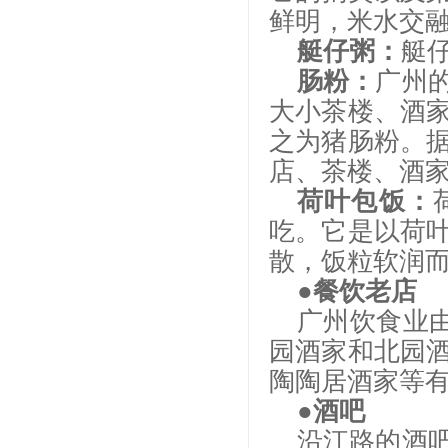
鲜明，米水交
艇仔粥：
艇
肠粉：
广州
大小茶楼、酒
之为猪肠粉。
店、茶楼、酒
荷叶包饭：
吃。它是以荷
散，饭粒软润
●餐饮老店
广州饮食业
园酒家和北园
陶陶居酒家等
●酒吧
沿江路的酒