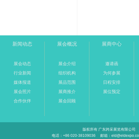
新闻动态
展会概况
展商中心
展会动态
展会介绍
邀请函
行业新闻
组织机构
为何参展
媒体报道
展品范围
日程安排
展会照片
展商推介
展位预定
合作伙伴
展会回顾
版权所有 广东跨采展览有限公司
电话：+86 020-38109036
邮箱：eld@eldexpo.c