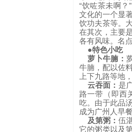
“饮咗茶未啊？
文化的一个显
饮功夫茶等。
在其次，主要
各有风味。名
●特色小吃
萝卜牛腩：
牛腩，配以佐
上下九路等地
云吞面：
是
路一带（即西
吃。由于此品
成为广州人早
及第粥：
伍
它的粥类以及