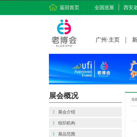
返回首页
全国巡展
西安
广州·主页
展会概况
当
》
展会介绍
》
组织机构
》
展品范围