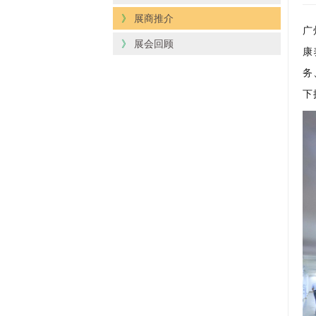
》
展商推介
广
》
展会回顾
康
务
下