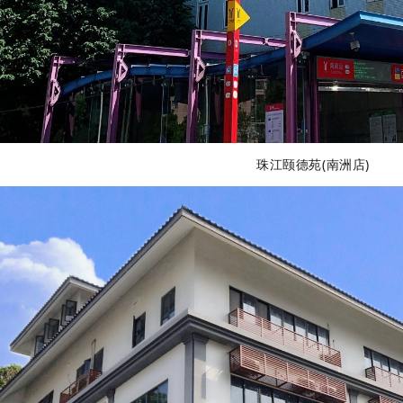
珠江颐德苑(南洲店)