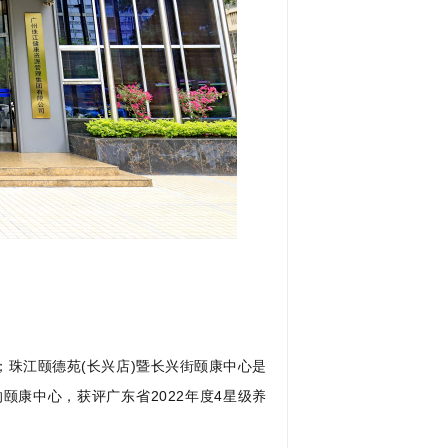
构；珠江颐德苑(长兴店)暨长兴街颐康中心是
康中心，获评广东省2022年度4星级养